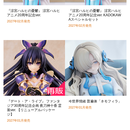
『涼宮ハルヒの憂鬱』 涼宮ハルヒ
『涼宮ハルヒの憂鬱』 涼宮ハルヒ
アニメ20周年記念ver.
アニメ20周年記念ver. KADOKAW
Aスペシャルセット
2027年02月発売
2027年02月発売
『デート・ア・ライブ』 ファンタ
ヰ世界情緒 普遍体「ネモフィラ」
ジア30周年記念企画 夜刀神十香 霊
2027年01月発売
装ver. 【リニューアルパッケー
ジ】
2027年01月発売