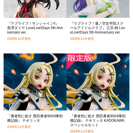
『ラブライブ！サンシャイン!!』
『ラブライブ！蓮ノ空女学院スク
黒澤ダイヤ LoveLive!Days 5th Ann
ールアイドルクラブ』 乙宗 梢 Lov
iversary ver.
eLive!Days 5th Anniversary ver.
2026年12月発売
2026年11月発売
『勇者刑に処す 懲罰勇者9004隊刑
『勇者刑に処す 懲罰勇者9004隊刑
務記録』 テオリッタ
務記録』 テオリッタ KADOKAWA
スペシャルセット
2026年11月発売
2026年11月発売