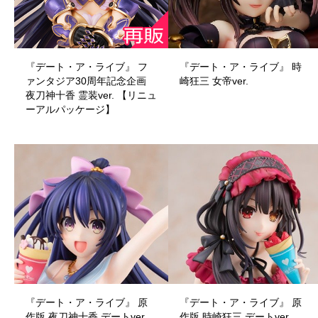
『デート・ア・ライブ』 フ
『デート・ア・ライブ』 時
ァンタジア30周年記念企画
崎狂三 女帝ver.
夜刀神十香 霊装ver. 【リニュ
ーアルパッケージ】
『デート・ア・ライブ』 原
『デート・ア・ライブ』 原
作版 夜刀神十香 デートver.
作版 時崎狂三 デートver.