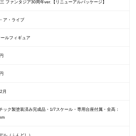
三 ファンタジア30周年ver.【リニューアルパッケージ】
・ア・ライブ
スケールフィギュア
0円
0円
年2月
チック製塗装済み完成品・1/7スケール・専用台座付属・全高：
mm
デル（ふんどし）