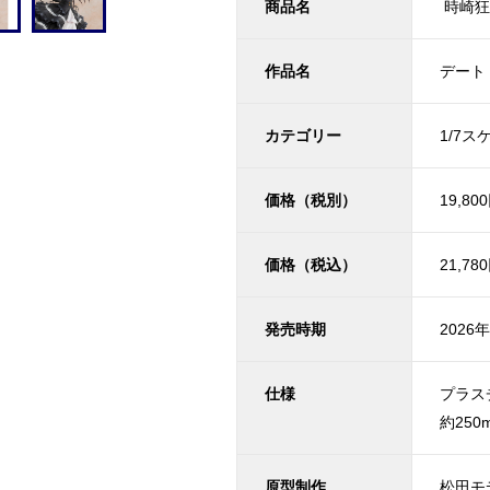
商品名
時崎狂
作品名
デート
カテゴリー
1/7
価格（税別）
19,80
価格（税込）
21,78
発売時期
2026
仕様
プラス
約250
原型制作
松田モ