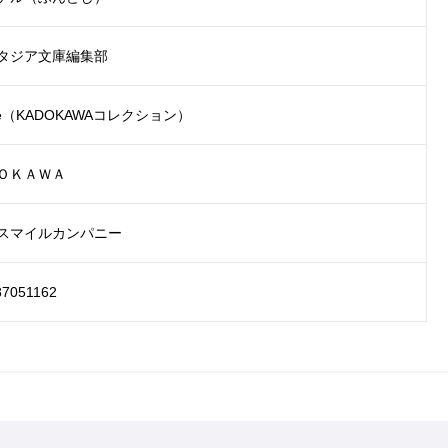
タジア文庫編集部
lle（KADOKAWAコレクション）
ＯＫＡＷＡ
スマイルカンパニー
87051162