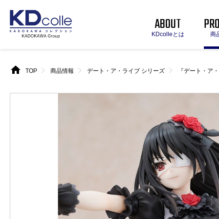
ABOUT
PR
KDcolleとは
商
home
chevron_right
chevron_right
chevron_right
TOP
商品情報
デート・ア・ライブ シリーズ
『デート・ア・