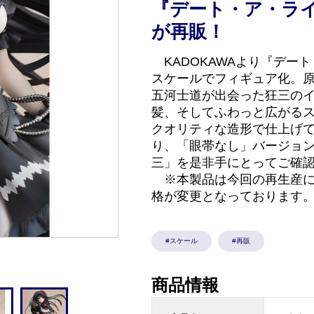
『デート・ア・ラ
が再販！
KADOKAWAより『デー
スケールでフィギュア化。原
五河士道が出会った狂三の
髪、そしてふわっと広がる
クオリティな造形で仕上げ
り、「眼帯なし」バージョン
三」を是非手にとってご確
※本製品は今回の再生産に
格が変更となっております
#スケール
#再販
商品情報