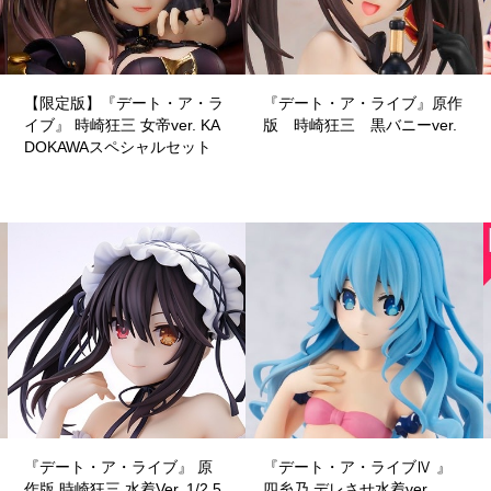
【限定版】『デート・ア・ラ
『デート・ア・ライブ』原作
イブ』 時崎狂三 女帝ver. KA
版 時崎狂三 黒バニーver.
DOKAWAスペシャルセット
『デート・ア・ライブ』 原
『デート・ア・ライブⅣ 』
作版 時崎狂三 水着Ver. 1/2.5
四糸乃 デレさせ水着ver.