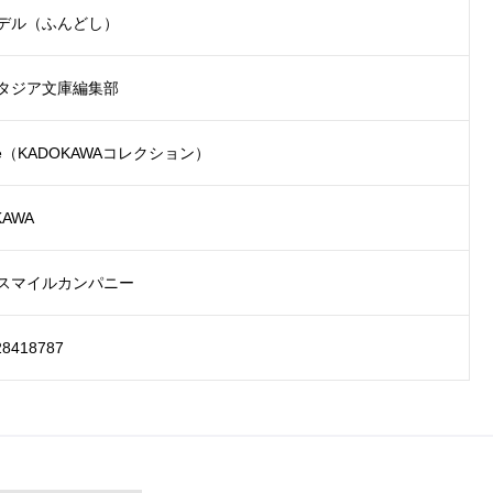
デル（ふんどし）
タジア文庫編集部
lle（KADOKAWAコレクション）
KAWA
スマイルカンパニー
28418787