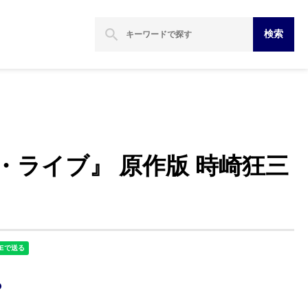
search
検索
・ライブ』 原作版 時崎狂三
？