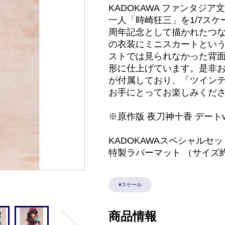
KADOKAWA ファンタ
一人「時崎狂三」を1/7ス
周年記念として描かれたつ
の衣装にミニスカートとい
ストでは見られなかった背
形に仕上げています。是非
が付属しており、「ツイン
お手にとってお楽しみくだ
※原作版 夜刀神十香 デートv
KADOKAWAスペシャルセッ
特製ラバーマット （サイズ約6
#スケール
商品情報