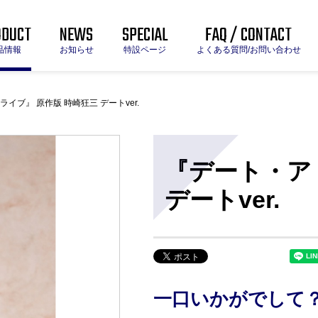
ODUCT
NEWS
SPECIAL
FAQ / CONTACT
品情報
お知らせ
特設ページ
よくある質問/お問い合わせ
イブ』 原作版 時崎狂三 デートver.
『デート・ア
デートver.
一口いかがでして