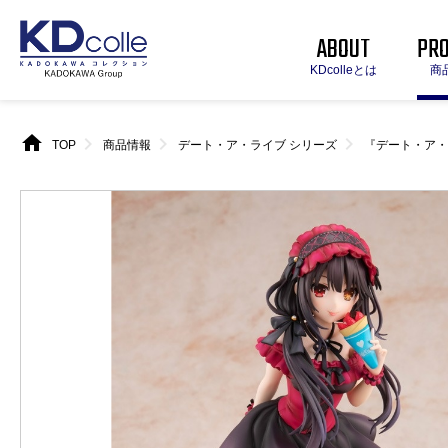
ABOUT
PR
KDcolleとは
商
home
chevron_right
chevron_right
chevron_right
TOP
商品情報
デート・ア・ライブ シリーズ
『デート・ア・ラ