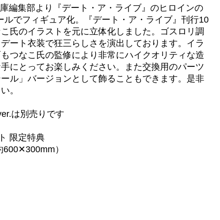
ジア文庫編集部より『デート・ア・ライブ』のヒロインの
ケールでフィギュア化。『デート・ア・ライブ』刊行10
なこ氏のイラストを元に立体化しました。ゴスロリ調
うデート衣装で狂三らしさを演出しております。イラ
面もつなこ氏の監修により非常にハイクオリティな造
お手にとってお楽しみください。また交換用のパーツ
テール」バージョンとして飾ることもできます。是非
さい。
er.は別売りです
ト 限定特典
00✕300mm）