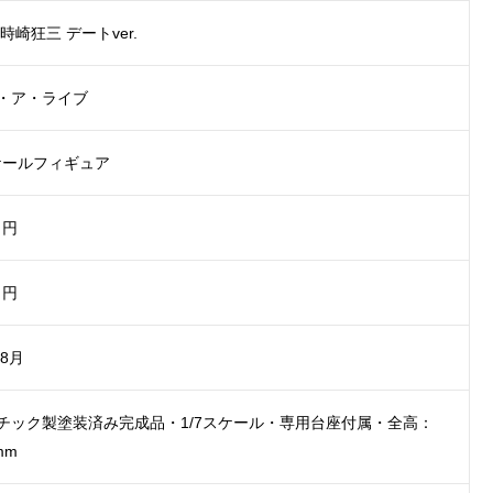
時崎狂三 デートver.
・ア・ライブ
スケールフィギュア
0 円
0 円
年8月
チック製塗装済み完成品・1/7スケール・専用台座付属・全高：
mm