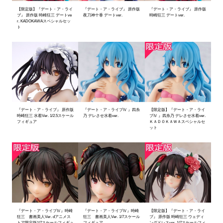
【限定版】『デート・ア・ライ
『デート・ア・ライブ』 原作版
『デート・ア・ライブ』 原作版
ブ』 原作版 時崎狂三 デートve
夜刀神十香 デートver.
時崎狂三 デートver.
r. KADOKAWAスペシャルセッ
ト
『デート・ア・ライブ』 原作版
『デート・ア・ライブⅣ 』四糸
【限定版】『デート・ア・ライ
時崎狂三 水着Ver. 1/2.5スケール
乃 デレさせ水着ver.
ブⅣ 』四糸乃 デレさせ水着ver.
フィギュア
ＫＡＤＯＫＡＷＡスペシャルセ
ット
『デート・ア・ライブⅣ』時崎
『デート・ア・ライブⅣ』時崎
【限定版】『デート・ア・ライ
狂三 書画美人Ver. dアニメス
狂三 書画美人Ver. 1/7スケール
ブ』 原作版 時崎狂三 ウェディ
トア限定版1/7スケールフィギュ
フィギュア
ングドレスver. 1/7スケールフィ