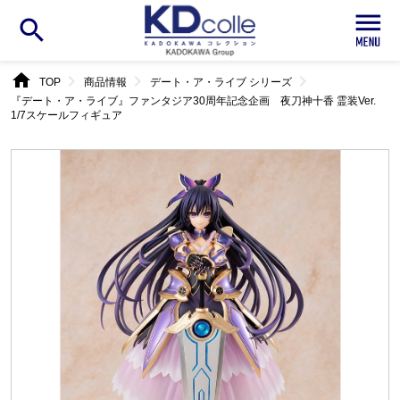
search
home
chevron_right
chevron_right
chevron_right
TOP
商品情報
デート・ア・ライブ シリーズ
『デート・ア・ライブ』ファンタジア30周年記念企画 夜刀神十香 霊装Ver.
1/7スケールフィギュア