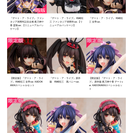
『デート・ア・ライブ』 ファン
『デート・ア・ライブ』 時崎狂
『デート・ア・ライブ』 時崎狂
タジア30周年記念企画 夜刀神十
三 ファンタジア30周年ver.【リ
三 女帝ver.
香 霊装ver. 【リニューアルパッ
ニューアルパッケージ】
ケージ】
【限定版】『デート・ア・ライ
『デート・ア・ライブ』原作
【限定版】『デート・ア・ライ
ブ』 時崎狂三 女帝ver. KADOK
版 時崎狂三 黒バニーver.
ブ』 原作版 夜刀神十香 デートv
AWAスペシャルセット
er. KADOKAWAスペシャルセッ
ト