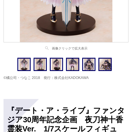
search
画像クリックで拡大表示
©橘公司・つなこ 2018 発行：株式会社KADOKAWA
『デート・ア・ライブ』ファンタ
ジア30周年記念企画 夜刀神十香
霊装Ver. 1/7スケールフィギュ