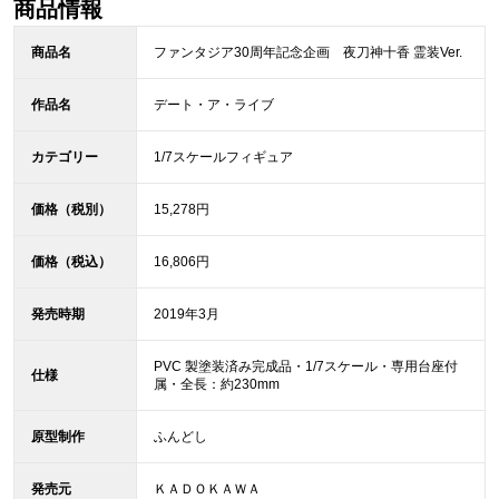
商品情報
商品名
ファンタジア30周年記念企画 夜刀神十香 霊装Ver.
作品名
デート・ア・ライブ
カテゴリー
1/7スケールフィギュア
価格（税別）
15,278円
価格（税込）
16,806円
発売時期
2019年3月
PVC 製塗装済み完成品・1/7スケール・専用台座付
仕様
属・全長：約230mm
原型制作
ふんどし
発売元
ＫＡＤＯＫＡＷＡ