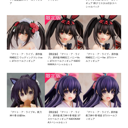
ア
ギュア 3Dクリスタル付きスペ
シャルパック
『デート・ア・ライブ』 原作版
【限定版】『デート・ア・ライ
『デート・ア・ライブ』 原作版
時崎狂三 ウェディングドレスve
ブ』 原作版 時崎狂三 バニーVe
時崎狂三 バニーVer. 1/7スケー
r. 1/7スケールフィギュア
r. 1/7スケールフィギュア KADO
ルフィギュア
KAWAスペシャルセット
『デート・ア・ライブⅢ』夜刀
【限定版】『デート・ア・ライ
『デート・ア・ライブ』原作版
神十香 白猫Ver.
ブ』 原作版 夜刀神十香 晴姿 1/7
夜刀神十香 晴姿 1/7スケールフ
スケールフィギュア KADOKAW
ィギュア
Aスペシャルセット