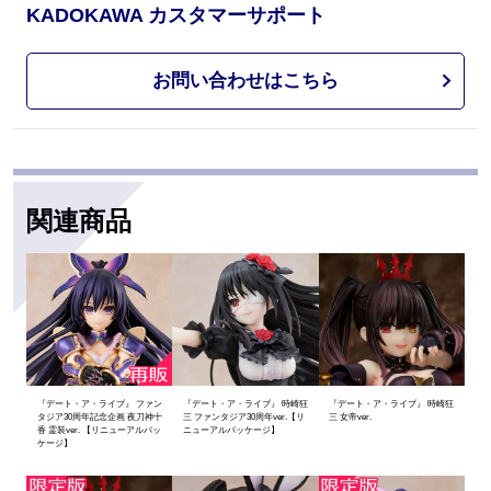
KADOKAWA カスタマーサポート
お問い合わせはこちら
関連商品
『デート・ア・ライブ』 ファン
『デート・ア・ライブ』 時崎狂
『デート・ア・ライブ』 時崎狂
タジア30周年記念企画 夜刀神十
三 ファンタジア30周年ver.【リ
三 女帝ver.
香 霊装ver. 【リニューアルパッ
ニューアルパッケージ】
ケージ】