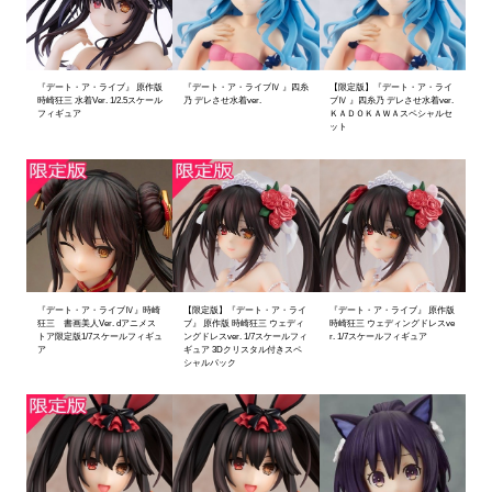
『デート・ア・ライブ』 原作版
『デート・ア・ライブⅣ 』四糸
【限定版】『デート・ア・ライ
時崎狂三 水着Ver. 1/2.5スケール
乃 デレさせ水着ver.
ブⅣ 』四糸乃 デレさせ水着ver.
フィギュア
ＫＡＤＯＫＡＷＡスペシャルセ
ット
『デート・ア・ライブⅣ』時崎
【限定版】『デート・ア・ライ
『デート・ア・ライブ』 原作版
狂三 書画美人Ver. dアニメス
ブ』 原作版 時崎狂三 ウェディ
時崎狂三 ウェディングドレスve
トア限定版1/7スケールフィギュ
ングドレスver. 1/7スケールフィ
r. 1/7スケールフィギュア
ア
ギュア 3Dクリスタル付きスペ
シャルパック