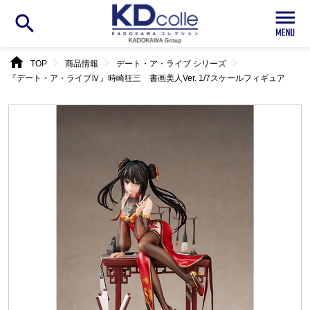
search
home
chevron_right
chevron_right
chevron_right
TOP
商品情報
デート・ア・ライブ シリーズ
『デート・ア・ライブⅣ』時崎狂三 書画美人Ver. 1/7スケールフィギュア