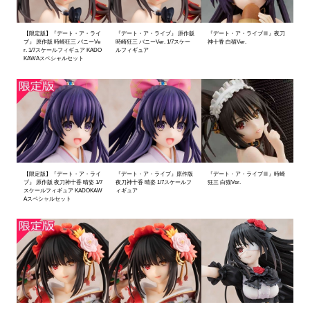
【限定版】『デート・ア・ライ
『デート・ア・ライブ』 原作版
『デート・ア・ライブⅢ』夜刀
ブ』 原作版 時崎狂三 バニーVe
時崎狂三 バニーVer. 1/7スケー
神十香 白猫Ver.
r. 1/7スケールフィギュア KADO
ルフィギュア
KAWAスペシャルセット
【限定版】『デート・ア・ライ
『デート・ア・ライブ』原作版
『デート・ア・ライブⅢ』時崎
ブ』 原作版 夜刀神十香 晴姿 1/7
夜刀神十香 晴姿 1/7スケールフ
狂三 白猫Ver.
スケールフィギュア KADOKAW
ィギュア
Aスペシャルセット