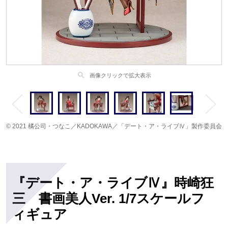
search
画像クリックで拡大表示
© 2021 橘公司・つなこ／KADOKAWA／「デート・ア・ライブⅣ」製作委員会
『デート・ア・ライブⅣ』時崎狂
三 書画美人Ver. 1/7スケールフ
ィギュア