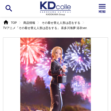
search
home
chevron_right
chevron_right
chevron_right
TOP
商品情報
その着せ替え人形は恋をする
TVアニメ「その着せ替え人形は恋をする」 喜多川海夢 浴衣ver.