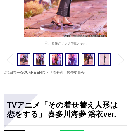
search
画像クリックで拡大表示
©福田晋一/SQUARE ENIX ・「着せ恋」製作委員会
TVアニメ「その着せ替え人形は
恋をする」 喜多川海夢 浴衣ver.