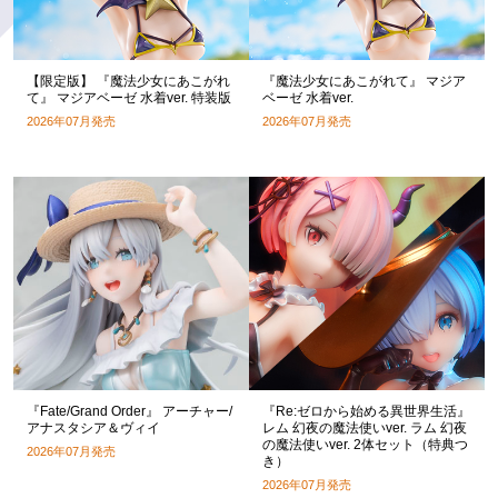
【限定版】 『魔法少女にあこがれ
『魔法少女にあこがれて』 マジア
て』 マジアベーゼ 水着ver. 特装版
ベーゼ 水着ver.
2026年07月発売
2026年07月発売
『Fate/Grand Order』 アーチャー/
『Re:ゼロから始める異世界生活』
アナスタシア＆ヴィイ
レム 幻夜の魔法使いver. ラム 幻夜
の魔法使いver. 2体セット（特典つ
2026年07月発売
き）
2026年07月発売