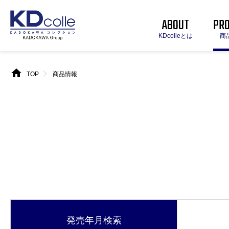
ABOUT
PR
KDcolleとは
商
home
chevron_right
TOP
商品情報
発売年月
検索