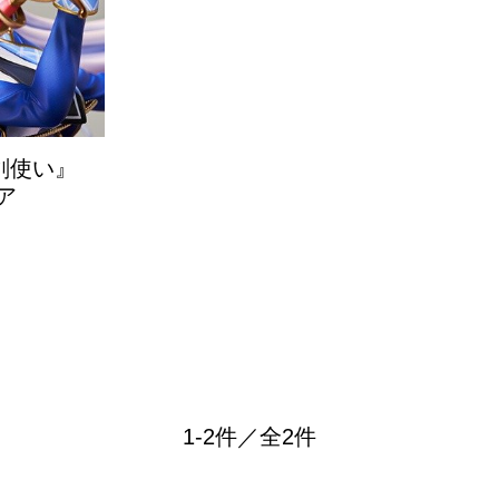
剣使い』
ア
1-2件／全2件