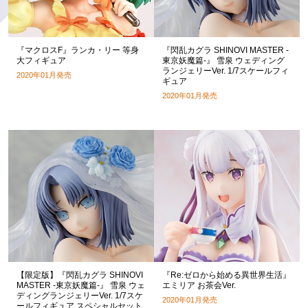
『マクロスF』ランカ・リー 等身
『閃乱カグラ SHINOVI MASTER -
大フィギュア
東京妖魔篇-』 雪泉 ウェディング
ランジェリーVer. 1/7スケールフィ
2020年01月発売
ギュア
2020年01月発売
【限定版】『閃乱カグラ SHINOVI
『Re:ゼロから始める異世界生活』
MASTER -東京妖魔篇-』 雪泉 ウェ
エミリア お茶会Ver.
ディングランジェリーVer. 1/7スケ
2020年01月発売
ールフィギュア スペシャルセット