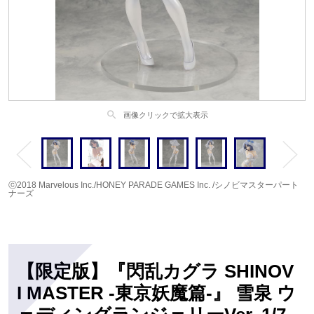
search
画像クリックで拡大表示
ⓒ2018 Marvelous Inc./HONEY PARADE GAMES Inc. /シノビマスターパート
ナーズ
【限定版】『閃乱カグラ SHINOV
I MASTER -東京妖魔篇-』 雪泉 ウ