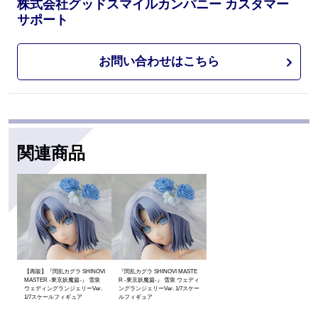
株式会社グッドスマイルカンパニー カスタマー
サポート
お問い合わせはこちら
関連商品
【再販】『閃乱カグラ SHINOVI
『閃乱カグラ SHINOVI MASTE
MASTER -東京妖魔篇-』 雪泉
R -東京妖魔篇-』 雪泉 ウェディ
ウェディングランジェリーVer.
ングランジェリーVer. 1/7スケー
1/7スケールフィギュア
ルフィギュア