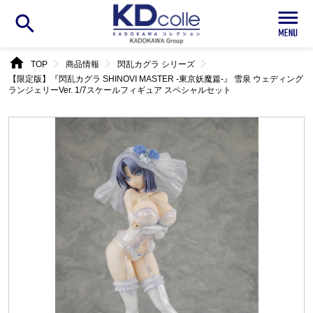
search
home
chevron_right
chevron_right
chevron_right
TOP
商品情報
閃乱カグラ シリーズ
【限定版】『閃乱カグラ SHINOVI MASTER -東京妖魔篇-』 雪泉 ウェディング
ランジェリーVer. 1/7スケールフィギュア スペシャルセット