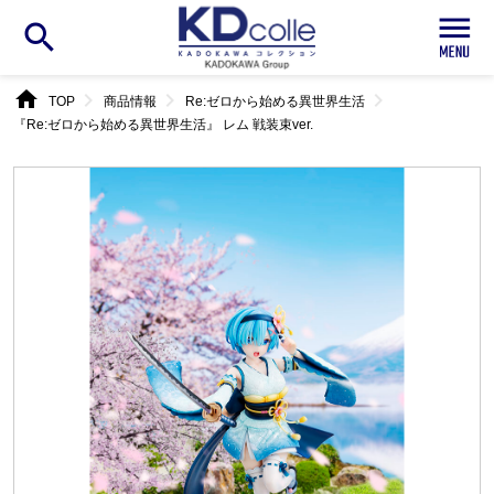
search
home
chevron_right
chevron_right
chevron_right
TOP
商品情報
Re:ゼロから始める異世界生活
『Re:ゼロから始める異世界生活』 レム 戦装束ver.