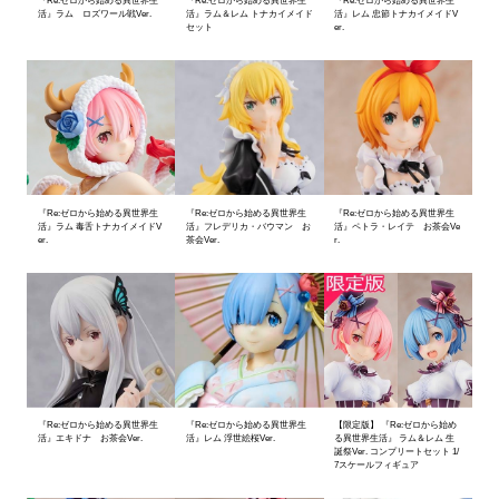
『Re:ゼロから始める異世界生
『Re:ゼロから始める異世界生
『Re:ゼロから始める異世界生
活』ラム ロズワール戦Ver.
活』ラム＆レム トナカイメイド
活』レム 忠節トナカイメイドV
セット
er.
『Re:ゼロから始める異世界生
『Re:ゼロから始める異世界生
『Re:ゼロから始める異世界生
活』ラム 毒舌トナカイメイドV
活』フレデリカ・バウマン お
活』ペトラ・レイテ お茶会Ve
er.
茶会Ver.
r.
『Re:ゼロから始める異世界生
『Re:ゼロから始める異世界生
【限定版】 『Re:ゼロから始め
活』エキドナ お茶会Ver.
活』レム 浮世絵桜Ver.
る異世界生活』 ラム＆レム 生
誕祭Ver. コンプリートセット 1/
7スケールフィギュア