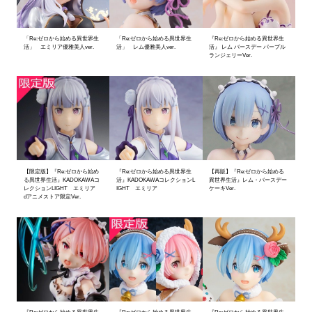
「Re:ゼロから始める異世界生
「Re:ゼロから始める異世界生
『Re:ゼロから始める異世界生
活」 エミリア優雅美人ver.
活」 レム優雅美人ver.
活』 レム バースデー パープル
ランジェリーVer.
【限定版】『Re:ゼロから始め
『Re:ゼロから始める異世界生
【再販】『Re:ゼロから始める
る異世界生活』KADOKAWAコ
活』KADOKAWAコレクションL
異世界生活』レム・バースデー
レクションLIGHT エミリア
IGHT エミリア
ケーキVer.
dアニメストア限定Ver.