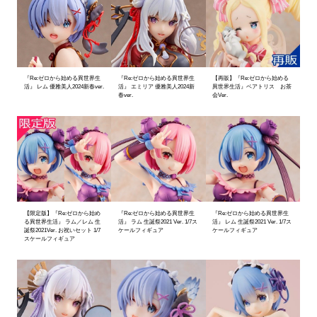
『Re:ゼロから始める異世界生
『Re:ゼロから始める異世界生
【再販】『Re:ゼロから始める
活』 レム 優雅美人2024新春ver.
活』 エミリア 優雅美人2024新
異世界生活』ベアトリス お茶
春ver.
会Ver.
【限定版】『Re:ゼロから始め
『Re:ゼロから始める異世界生
『Re:ゼロから始める異世界生
る異世界生活』 ラム／レム 生
活』 ラム 生誕祭2021 Ver. 1/7ス
活』 レム 生誕祭2021 Ver. 1/7ス
誕祭2021Ver. お祝いセット 1/7
ケールフィギュア
ケールフィギュア
スケールフィギュア