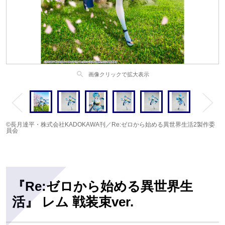
search
画像クリックで拡大表示
©長月達平・株式会社KADOKAWA刊／Re:ゼロから始める異世界生活2製作委
員会
『Re:ゼロから始める異世界生
活』 レム 戦装束ver.