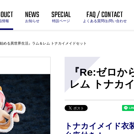
ODUCT
NEWS
SPECIAL
FAQ / CONTACT
品情報
お知らせ
特設ページ
よくある質問/お問い合わせ
ら始める異世界生活』ラム＆レム トナカイメイドセット
『Re:ゼロ
レム トナカ
トナカイメイド衣