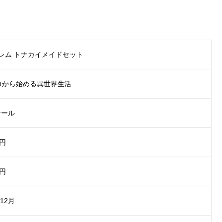
レム トナカイメイドセット
ゼロから始める異世界生活
ケール
0円
0円
年12月