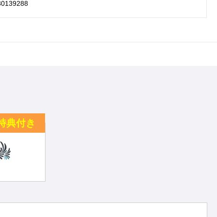
30139288
特典付き