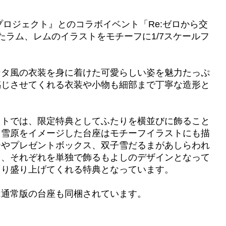
プロジェクト』とのコラボイベント「Re:ゼロから交
たラム、レムのイラストをモチーフに1/7スケールフ
ンタ風の衣装を身に着けた可愛らしい姿を魅力たっぷ
感じさせてくれる衣装や小物も細部まで丁寧な造形と
ットでは、限定特典としてふたりを横並びに飾ること
 雪原をイメージした台座はモチーフイラストにも描
ーやプレゼントボックス、双子雪だるまがあしらわれ
し、それぞれを単独で飾るもよしのデザインとなって
より盛り上げてくれる特典となっています。
は通常版の台座も同梱されています。