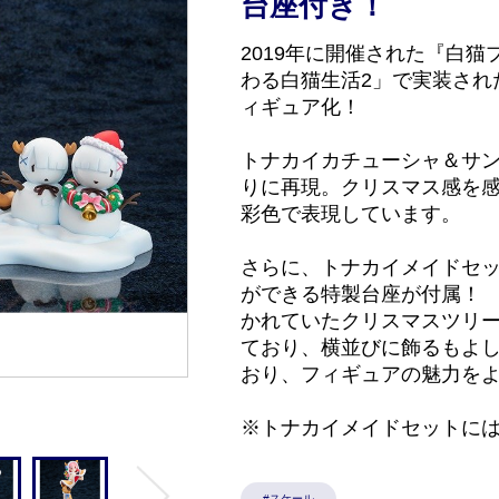
台座付き！
2019年に開催された『白猫
わる白猫生活2」で実装され
ィギュア化！
トナカイカチューシャ＆サ
りに再現。クリスマス感を
彩色で表現しています。
さらに、トナカイメイドセ
ができる特製台座が付属！
かれていたクリスマスツリ
ており、横並びに飾るもよ
おり、フィギュアの魅力を
※トナカイメイドセットに
#スケール