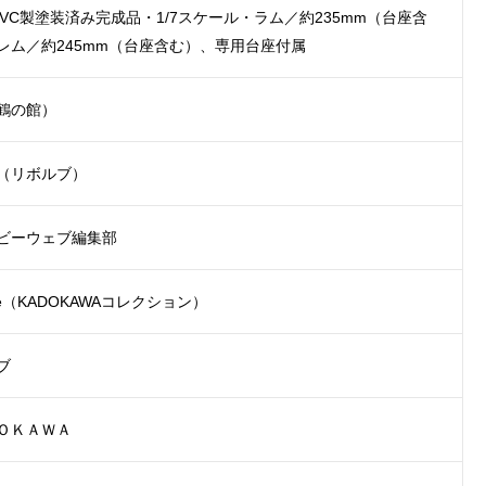
&PVC製塗装済み完成品・1/7スケール・ラム／約235mm（台座含
レム／約245mm（台座含む）、専用台座付属
鶴の館）
（リボルブ）
ビーウェブ編集部
lle（KADOKAWAコレクション）
ブ
ＯＫＡＷＡ