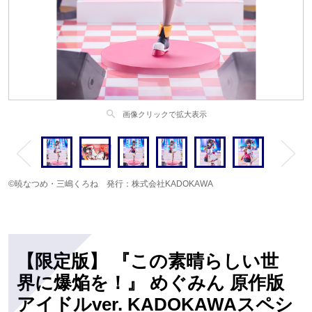
search
画像クリックで拡大表示
©暁なつめ・三嶋くろね 発行：株式会社KADOKAWA
【限定版】 『この素晴らしい世
界に爆焔を！』 めぐみん 原作版
アイドルver. KADOKAWAスペシ