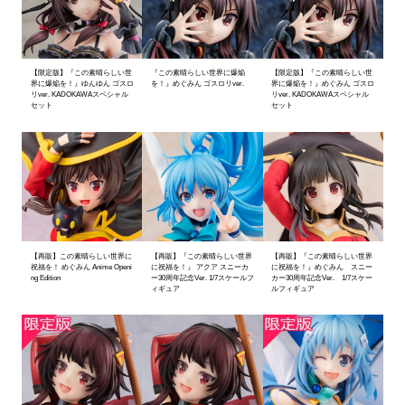
【限定版】『この素晴らしい世
『この素晴らしい世界に爆焔
【限定版】『この素晴らしい世
界に爆焔を！』ゆんゆん ゴスロ
を！』めぐみん ゴスロリver.
界に爆焔を！』めぐみん ゴスロ
リver. KADOKAWAスペシャル
リver. KADOKAWAスペシャル
セット
セット
【再販】この素晴らしい世界に
【再販】『この素晴らしい世界
【再販】『この素晴らしい世界
祝福を！ めぐみん Anime Openi
に祝福を！』 アクア スニーカ
に祝福を！』めぐみん スニー
ng Edition
ー30周年記念Ver. 1/7スケールフ
カー30周年記念Ver. 1/7スケー
ィギュア
ルフィギュア