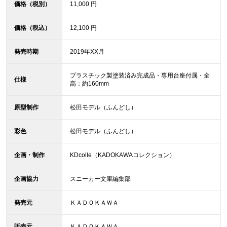
価格（税別）
11,000 円
価格（税込）
12,100 円
発売時期
2019年XX月
プラスチック製塗装済み完成品・専用台座付属・全
仕様
高：約160mm
原型制作
松田モデル（ふんどし）
彩色
松田モデル（ふんどし）
企画・制作
KDcolle（KADOKAWAコレクション）
企画協力
スニーカー文庫編集部
発売元
ＫＡＤＯＫＡＷＡ
販売元
ＫＡＤＯＫＡＷＡ