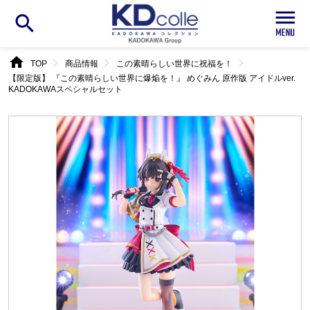
search
home
chevron_right
chevron_right
chevron_right
TOP
商品情報
この素晴らしい世界に祝福を！
【限定版】 『この素晴らしい世界に爆焔を！』 めぐみん 原作版 アイドルver.
KADOKAWAスペシャルセット