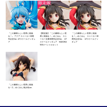
『この素晴らしい世界に祝福
【限定版】『この素晴らしい世
『この素晴らしい世界に祝福
を！』 アクア スニーカー30周
界に祝福を！』めぐみん スニ
を！』めぐみん スニーカー30
年記念Ver. 1/7スケールフィギュ
ーカー文庫30周年記念Ver. 1/7
周年記念Ver. 1/7スケールフィ
ア
スケールフィギュア KADOKA
ギュア
WAスペシャルセット
『この素晴らしい世界に祝福
を！2 』めぐみん 抱き枕ver.