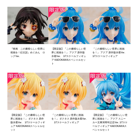
『映画 この素晴らしい世界に
【限定版】『この素晴らしい世
『この素晴らしい世界に祝福
祝福を！紅伝説』めぐみん ロ
界に祝福を！』 アクア 原作版
を！』 アクア 原作版水着Ver.
ックVer.
水着Ver. 1/7スケールフィギュ
1/7スケールフィギュア
ア KADOKAWAスペシャルセッ
ト
【限定版】『この素晴らしい世
『この素晴らしい世界に祝福
【限定版】 『この素晴らしい世
界に祝福を！』 ダクネス 原作
を！』 ダクネス 原作版水着Ver.
界に祝福を！』 アクア スニー
版水着Ver. 1/7スケールフィギ
1/7スケールフィギュア
カー文庫30周年記念Ver. 1/7スケ
ュア KADOKAWAスペシャルセ
ールフィギュア KADOKAWAス
ット
ペシャルセット