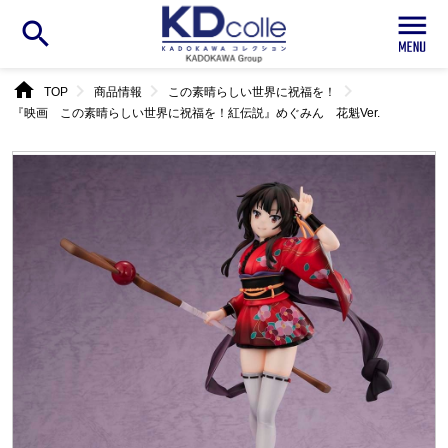
search
home
chevron_right
chevron_right
chevron_right
TOP
商品情報
この素晴らしい世界に祝福を！
『映画 この素晴らしい世界に祝福を！紅伝説』めぐみん 花魁Ver.