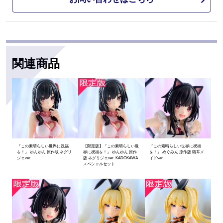
関連商品
『この素晴らしい世界に祝福
【限定版】『この素晴らしい世
『この素晴らしい世界に祝福
を！』 ゆんゆん 原作版 ネグリ
界に祝福を！』 ゆんゆん 原作
を！』 めぐみん 原作版 猫耳メ
ジェver.
版 ネグリジェver. KADOKAWA
イドver.
スペシャルセット