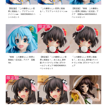
【限定版】『この素晴らしい世
『この素晴らしい世界に祝福
【限定版】『映画 この素晴ら
界に祝福を！』 アクア レース
を！』アクア レースクイーンve
しい世界に祝福を！紅伝説』ア
クイーンver. KADOKAWAスペ
r.
クア 花魁Ver.KADOKAWAス
シャルセット
ペシャルセット
『映画 この素晴らしい世界に
【限定版】『この素晴らしい世
『この素晴らしい世界に祝福
祝福を！紅伝説』アクア 花魁
界に祝福を！』 めぐみん 原作
を！』 めぐみん 原作版 チャイ
Ver.
版 チャイナドレスVer. 1/7スケ
ナドレスVer. 1/7スケールフィギ
ールフィギュア KADOKAWAス
ュア
ペシャルセット