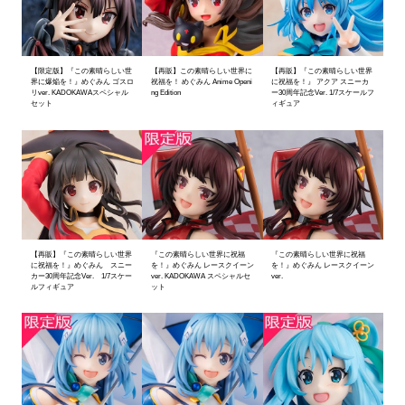
【限定版】『この素晴らしい世
【再販】この素晴らしい世界に
【再販】『この素晴らしい世界
界に爆焔を！』めぐみん ゴスロ
祝福を！ めぐみん Anime Openi
に祝福を！』 アクア スニーカ
リver. KADOKAWAスペシャル
ng Edition
ー30周年記念Ver. 1/7スケールフ
セット
ィギュア
【再販】『この素晴らしい世界
『この素晴らしい世界に祝福
『この素晴らしい世界に祝福
に祝福を！』めぐみん スニー
を！』めぐみん レースクイーン
を！』めぐみん レースクイーン
カー30周年記念Ver. 1/7スケー
ver. KADOKAWA スペシャルセ
ver.
ルフィギュア
ット