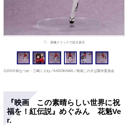
search
画像クリックで拡大表示
ⓒ2019 暁なつめ・三嶋くろね／KADOKAWA／映画このすば製作委員会
『映画 この素晴らしい世界に祝
福を！紅伝説』めぐみん 花魁Ve
r.