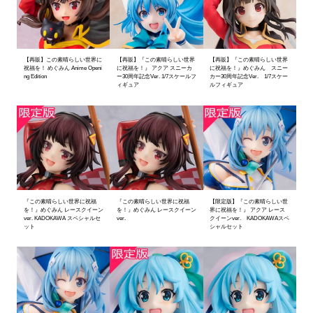
【再販】この素晴らしい世界に
【再販】『この素晴らしい世界
【再販】『この素晴らしい世界
祝福を！ めぐみん Anime Openi
に祝福を！』 アクア スニーカ
に祝福を！』めぐみん スニー
ng Edition
ー30周年記念Ver. 1/7スケールフ
カー30周年記念Ver. 1/7スケー
ィギュア
ルフィギュア
『この素晴らしい世界に祝福
『この素晴らしい世界に祝福
【限定版】『この素晴らしい世
を！』めぐみん レースクイーン
を！』めぐみん レースクイーン
界に祝福を！』 アクア レース
ver. KADOKAWA スペシャルセ
ver.
クイーンver. KADOKAWAスペ
ット
シャルセット