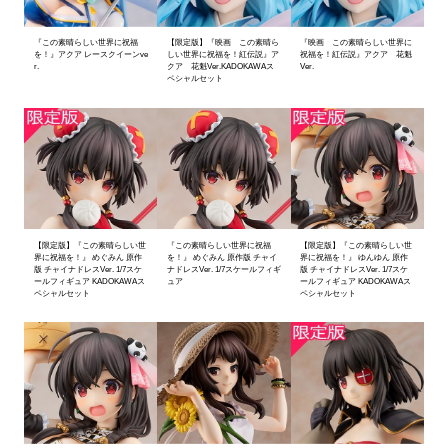
『この素晴らしい世界に祝福
【限定版】『映画 この素晴ら
『映画 この素晴らしい世界に
を！』アクア レースクイーンve
しい世界に祝福を！紅伝説』ア
祝福を！紅伝説』アクア 花魁
r.
クア 花魁Ver.KADOKAWAス
Ver.
ペシャルセット
【限定版】『この素晴らしい世
『この素晴らしい世界に祝福
【限定版】『この素晴らしい世
界に祝福を！』 めぐみん 原作
を！』 めぐみん 原作版 チャイ
界に祝福を！』 ゆんゆん 原作
版 チャイナドレスVer. 1/7スケ
ナドレスVer. 1/7スケールフィギ
版 チャイナドレスVer. 1/7スケ
ールフィギュア KADOKAWAス
ュア
ールフィギュア KADOKAWAス
ペシャルセット
ペシャルセット