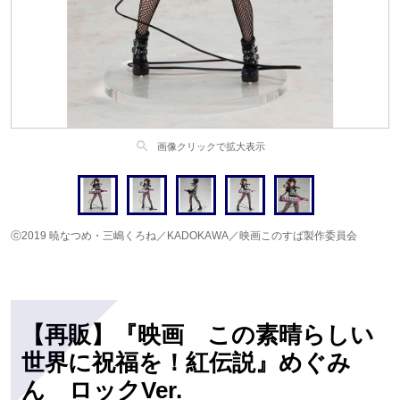
search
画像クリックで拡大表示
ⓒ2019 暁なつめ・三嶋くろね／KADOKAWA／映画このすば製作委員会
【再販】『映画 この素晴らしい
世界に祝福を！紅伝説』めぐみ
ん ロックVer.