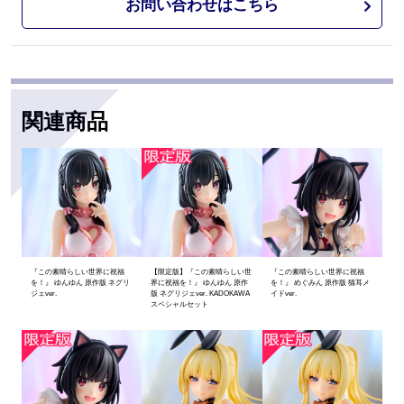
お問い合わせはこちら
関連商品
『この素晴らしい世界に祝福
【限定版】『この素晴らしい世
『この素晴らしい世界に祝福
を！』 ゆんゆん 原作版 ネグリ
界に祝福を！』 ゆんゆん 原作
を！』 めぐみん 原作版 猫耳メ
ジェver.
版 ネグリジェver. KADOKAWA
イドver.
スペシャルセット