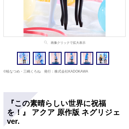
search
画像クリックで拡大表示
©暁なつめ・三嶋くろね 発行：株式会社KADOKAWA
『この素晴らしい世界に祝福
を！』 アクア 原作版 ネグリジェ
ver.