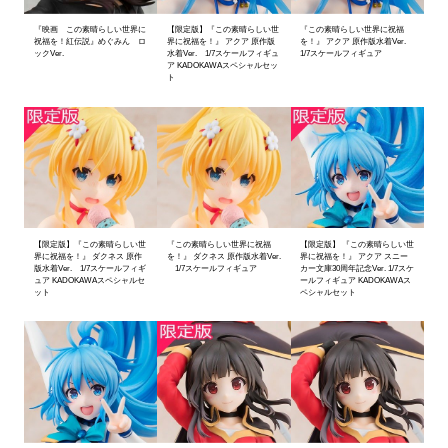
『映画 この素晴らしい世界に
【限定版】『この素晴らしい世
『この素晴らしい世界に祝福
祝福を！紅伝説』めぐみん ロ
界に祝福を！』 アクア 原作版
を！』 アクア 原作版水着Ver.
ックVer.
水着Ver. 1/7スケールフィギュ
1/7スケールフィギュア
ア KADOKAWAスペシャルセッ
ト
【限定版】『この素晴らしい世
『この素晴らしい世界に祝福
【限定版】 『この素晴らしい世
界に祝福を！』 ダクネス 原作
を！』 ダクネス 原作版水着Ver.
界に祝福を！』 アクア スニー
版水着Ver. 1/7スケールフィギ
1/7スケールフィギュア
カー文庫30周年記念Ver. 1/7スケ
ュア KADOKAWAスペシャルセ
ールフィギュア KADOKAWAス
ット
ペシャルセット