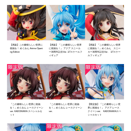
【再販】この素晴らしい世界に
【再販】『この素晴らしい世界
【再販】『この素晴らしい世界
祝福を！ めぐみん Anime Openi
に祝福を！』 アクア スニーカ
に祝福を！』めぐみん スニー
ng Edition
ー30周年記念Ver. 1/7スケールフ
カー30周年記念Ver. 1/7スケー
ィギュア
ルフィギュア
『この素晴らしい世界に祝福
『この素晴らしい世界に祝福
【限定版】『この素晴らしい世
を！』めぐみん レースクイーン
を！』めぐみん レースクイーン
界に祝福を！』 アクア レース
ver. KADOKAWA スペシャルセ
ver.
クイーンver. KADOKAWAスペ
ット
シャルセット