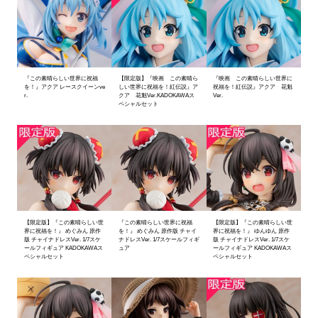
『この素晴らしい世界に祝福
【限定版】『映画 この素晴ら
『映画 この素晴らしい世界に
を！』アクア レースクイーンve
しい世界に祝福を！紅伝説』ア
祝福を！紅伝説』アクア 花魁
r.
クア 花魁Ver.KADOKAWAス
Ver.
ペシャルセット
【限定版】『この素晴らしい世
『この素晴らしい世界に祝福
【限定版】『この素晴らしい世
界に祝福を！』 めぐみん 原作
を！』 めぐみん 原作版 チャイ
界に祝福を！』 ゆんゆん 原作
版 チャイナドレスVer. 1/7スケ
ナドレスVer. 1/7スケールフィギ
版 チャイナドレスVer. 1/7スケ
ールフィギュア KADOKAWAス
ュア
ールフィギュア KADOKAWAス
ペシャルセット
ペシャルセット