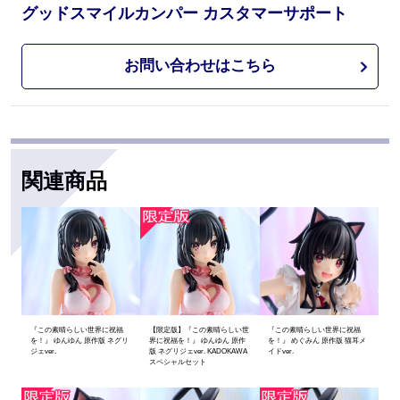
グッドスマイルカンパー カスタマーサポート
お問い合わせはこちら
関連商品
『この素晴らしい世界に祝福
【限定版】『この素晴らしい世
『この素晴らしい世界に祝福
を！』 ゆんゆん 原作版 ネグリ
界に祝福を！』 ゆんゆん 原作
を！』 めぐみん 原作版 猫耳メ
ジェver.
版 ネグリジェver. KADOKAWA
イドver.
スペシャルセット