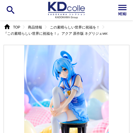
search
home
chevron_right
chevron_right
chevron_right
TOP
商品情報
この素晴らしい世界に祝福を！
『この素晴らしい世界に祝福を！』 アクア 原作版 ネグリジェver.