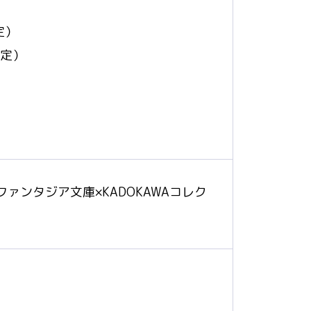
定）
予定）
。
 ファンタジア文庫×KADOKAWAコレク