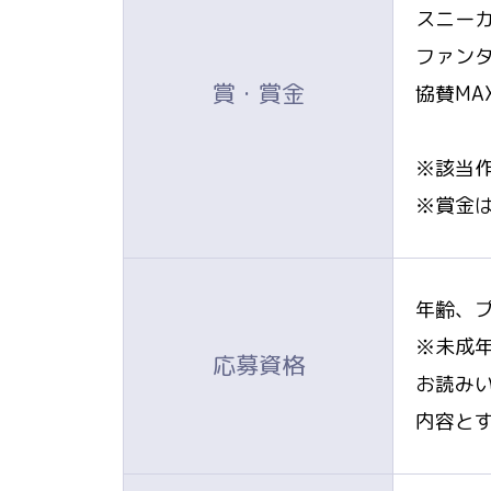
スニーカ
ファンタ
賞・賞金
協賛MA
※該当
※賞金
年齢、
※未成
応募資格
お読み
内容と