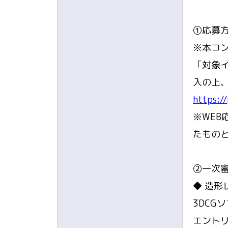
①応募
※本コ
「対象
入の上
https:/
※WE
たもの
②一次
◆ 造形
3DCG
エント