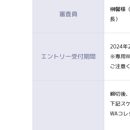
榊馨様（
審査員
長）
2024年
エントリー受付期間
※専用
ご注意
締切後、
下記スケ
WAコ