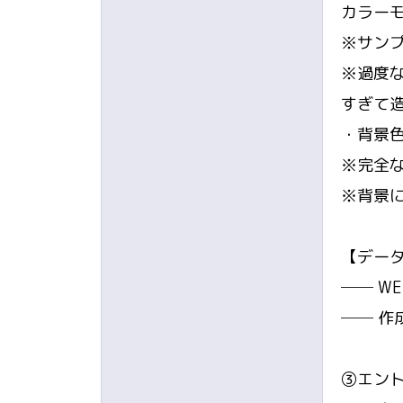
カラー
※サン
※過度
すぎて
・背景
※完全な
※背景
【デー
── W
── 作
③エン