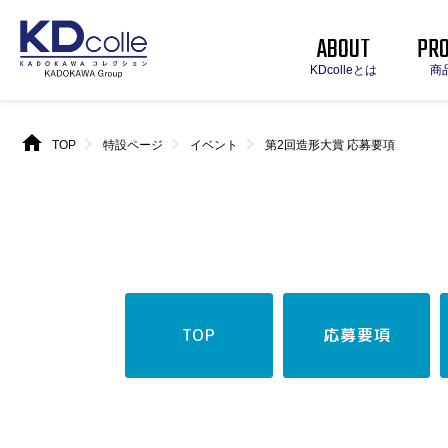
ABOUT
PR
KDcolleとは
商
home
chevron_right
chevron_right
chevron_right
TOP
特設ページ
イベント
第2回造形大賞 応募要項
TOP
応募要項