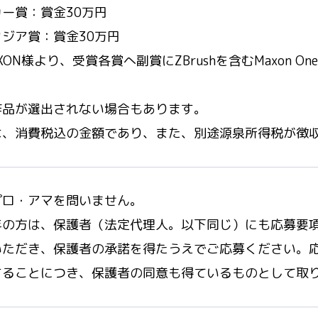
ー賞：賞金30万円
ジア賞：賞金30万円
XON様より、受賞各賞へ副賞にZBrushを含むMaxon O
作品が選出されない場合もあります。
は、消費税込の金額であり、また、別途源泉所得税が徴
プロ・アマを問いません。
年の方は、保護者（法定代理人。以下同じ）にも応募要
いただき、保護者の承諾を得たうえでご応募ください。
することにつき、保護者の同意も得ているものとして取