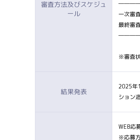
審査方法及びスケジュ
―――
ール
一次審査
最終審査
―――
※審査
2025
結果発表
ション
WEB
※応募