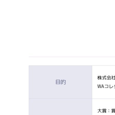
株式会社
目的
WAコ
大賞：賞