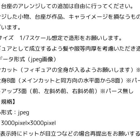
、台座のアレンジしての追加は自由に行ってください。
ンジした小物、台座が作品、キャライメージを損なうも
ざいます。
サイズ 1/7スケール想定で造形をお願いします。
ギュアとして成立するよう髪や服等肉厚を考慮いただき
データ形式（jpeg画像）
ンカット（フィギュアの全身が入るようお願いします）
全身8面（メインカットと同方向の水平面から8面）※パ
トアップ3面（前、左斜め前、右斜め前）※パース無し
タ規格】
形式：jpeg
00pixel×3000pixel
0％表示時にドットが目立つなどの場合再提出をお願いす