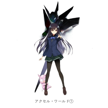
アクセル・ワールド①