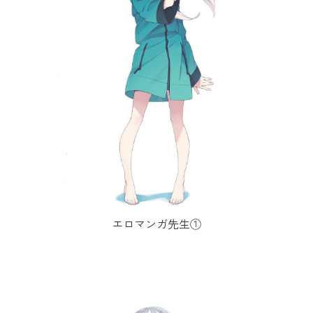
エロマンガ先生①