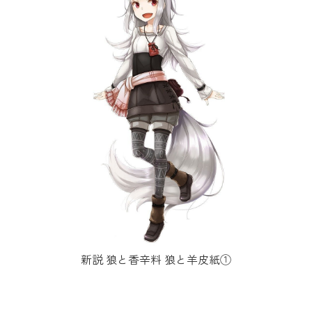
新説 狼と香辛料 狼と羊皮紙①