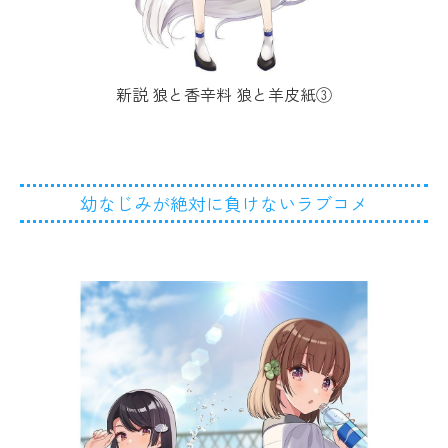
新説 狼と香辛料 狼と羊皮紙③
幼なじみが絶対に負けないラブコメ