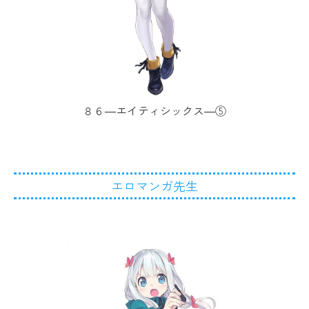
８６―エイティシックス―⑤
エロマンガ先生