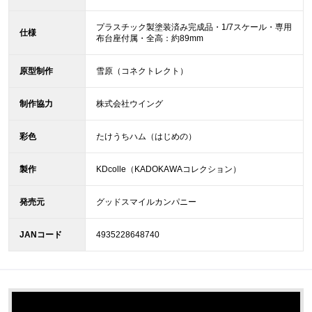
プラスチック製塗装済み完成品・1/7スケール・専用
仕様
布台座付属・全高：約89mm
原型制作
雪原（コネクトレクト）
制作協力
株式会社ウイング
彩色
たけうちハム（はじめの）
製作
KDcolle（KADOKAWAコレクション）
発売元
グッドスマイルカンパニー
JANコード
4935228648740