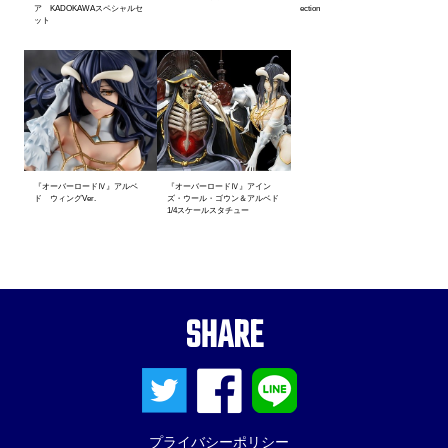
ア KADOKAWAスペシャルセ
ection
ット
『オーバーロードⅣ』アルベ
『オーバーロードⅣ』アイン
ド ウィングVer.
ズ・ウール・ゴウン＆アルベド
1/4スケールスタチュー
SHARE
プライバシーポリシー