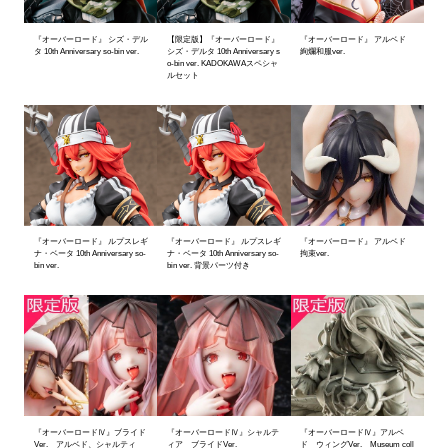
『オーバーロード』 シズ・デル
【限定版】『オーバーロード』
『オーバーロード』 アルベド
タ 10th Anniversary so-bin ver.
シズ・デルタ 10th Anniversary s
絢爛和服ver.
o-bin ver. KADOKAWAスペシャ
ルセット
『オーバーロード』 ルプスレギ
『オーバーロード』 ルプスレギ
『オーバーロード』 アルベド
ナ・ベータ 10th Anniversary so-
ナ・ベータ 10th Anniversary so-
拘束ver.
bin ver.
bin ver. 背景パーツ付き
『オーバーロードⅣ』ブライド
『オーバーロードⅣ』シャルテ
『オーバーロードⅣ』アルベ
Ver. アルベド、シャルティ
ィア ブライドVer.
ド ウィングVer. Museum coll