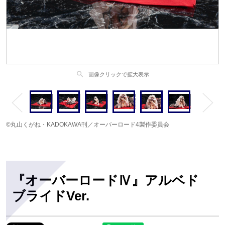
search
画像クリックで拡大表示
©丸山くがね・KADOKAWA刊／オーバーロード4製作委員会
『オーバーロードⅣ』アルベド
ブライドVer.