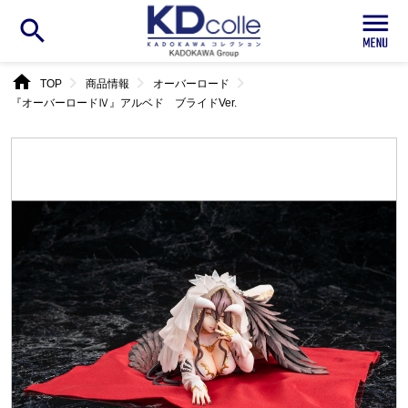
search
home
chevron_right
chevron_right
chevron_right
TOP
商品情報
オーバーロード
『オーバーロードⅣ』アルベド ブライドVer.