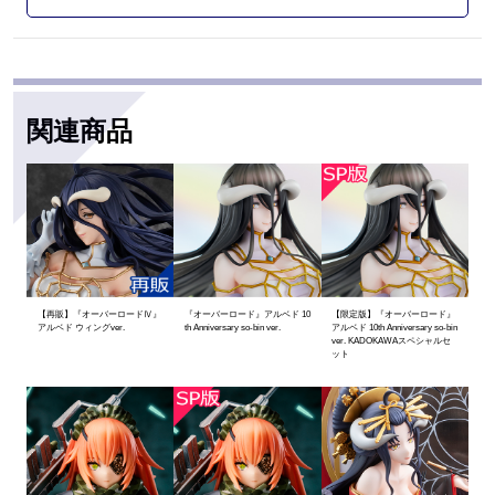
関連商品
【再販】『オーバーロードⅣ』
『オーバーロード』アルベド 10
【限定版】『オーバーロード』
アルベド ウィングver.
th Anniversary so-bin ver.
アルベド 10th Anniversary so-bin
ver. KADOKAWAスペシャルセ
ット