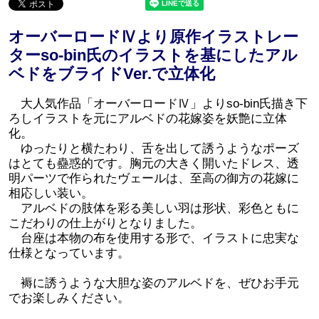
オーバーロードⅣより原作イラストレー
ターso-bin氏のイラストを基にしたアル
ベドをブライドVer.で立体化
大人気作品「オーバーロードⅣ」よりso-bin氏描き下
ろしイラストを元にアルベドの花嫁姿を妖艶に立体
化。
ゆったりと横たわり、舌を出して誘うようなポーズ
はとても蠱惑的です。胸元の大きく開いたドレス、透
明パーツで作られたヴェールは、至高の御方の花嫁に
相応しい装い。
アルベドの肢体を彩る美しい羽は形状、彩色ともに
こだわりの仕上がりとなりました。
台座は本物の布を使用する形で、イラストに忠実な
仕様となっています。
褥に誘うような大胆な姿のアルベドを、ぜひお手元
でお楽しみください。