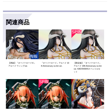
関連商品
【再販】『オーバーロードⅣ』
『オーバーロード』アルベド 10
【限定版】『オーバーロード』
アルベド ウィングver.
th Anniversary so-bin ver.
アルベド 10th Anniversary so-bin
ver. KADOKAWAスペシャルセ
ット