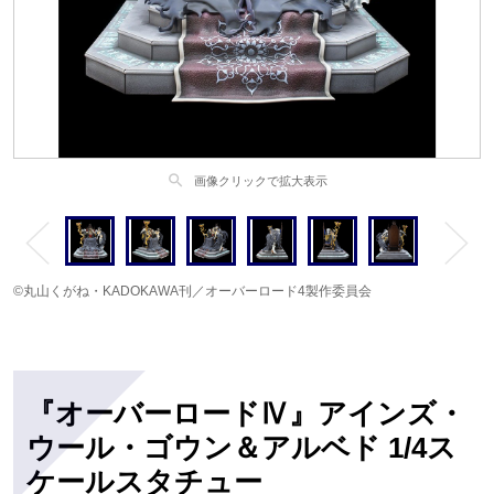
search
画像クリックで拡大表示
©丸山くがね・KADOKAWA刊／オーバーロード4製作委員会
『オーバーロードⅣ』アインズ・
ウール・ゴウン＆アルベド 1/4ス
ケールスタチュー