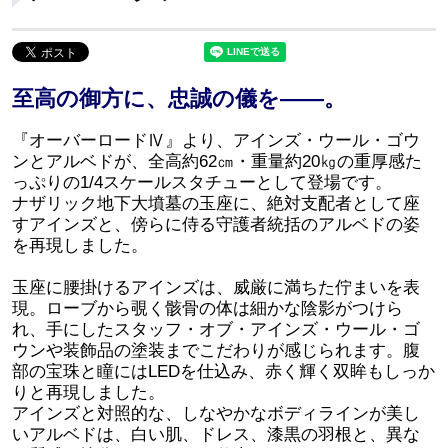
至高の御方に、忠誠の儀を――。
『オーバーロードⅣ』より、アインズ・ウール・ゴウ
ンとアルベドが、全高約62㎝・重量約20㎏の重厚感た
っぷりの1/4スケールスタチューとして登場です。
ナザリック地下大墳墓の玉座に、絶対支配者として座
すアインズと、傍らに侍る守護者統括のアルベドの姿
を再現しました。
玉座に腰掛けるアインズは、威厳に満ちた佇まいを表
現。ローブから覗く骸骨の体は細かな陰影がつけら
れ、手にしたスタッフ・オブ・アインズ・ウール・ゴ
ウンや装飾品の塗装までこだわりが感じられます。腹
部の宝珠と瞳にはLEDを仕込み、赤く輝く双眸もしっか
りと再現しました。
アインズと対照的な、しなやかなボディラインが美し
いアルベドは、白い肌、ドレス、漆黒の羽根と、異な