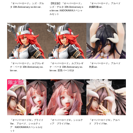
『オーバーロード』 シズ・デル
【限定版】『オーバーロード』
『オーバーロード』 アルベド
タ 10th Anniversary so-bin ver.
シズ・デルタ 10th Anniversary s
絢爛和服ver.
o-bin ver. KADOKAWAスペシャ
ルセット
『オーバーロード』 ルプスレギ
『オーバーロード』 ルプスレギ
『オーバーロード』 アルベド
ナ・ベータ 10th Anniversary so-
ナ・ベータ 10th Anniversary so-
拘束ver.
bin ver.
bin ver. 背景パーツ付き
『オーバーロードⅣ』ブライド
『オーバーロードⅣ』シャルテ
『オーバーロードⅣ』アルベ
Ver. アルベド、シャルティ
ィア ブライドVer.
ド ブライドVer.
ア KADOKAWAスペシャルセ
ット