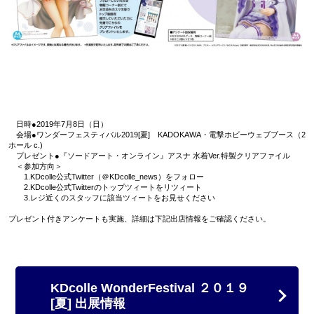
日時●2019年7月8日（日）
会場●ワンダーフェスティバル2019[夏] KADOKAWA・電撃ホビーウェブブース（2
ホール c.)
プレゼント●『ソードアート・オンライン』アスナ 水着Ver.特製クリアファイル
＜参加方向＞
1.KDcolle公式Twitter（＠KDcolle_news）をフォロー
2.KDcolle公式Twitterのトップツィートをリツィート
3.レジ近くのスタッフに該当ツィートをお見せください
プレゼント付きアンケートも実施、詳細は下記出店情報をご確認ください。
KDcolle WonderFestival ２０１９
[夏] 出展情報