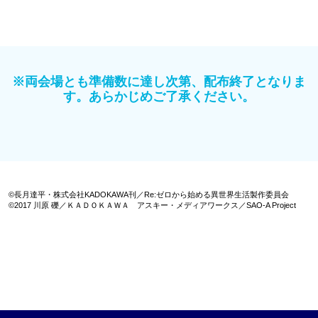
※両会場とも準備数に達し次第、配布終了となりま
す。あらかじめご了承ください。
©長月達平・株式会社KADOKAWA刊／Re:ゼロから始める異世界生活製作委員会
©2017 川原 礫／ＫＡＤＯＫＡＷＡ アスキー・メディアワークス／SAO-A Project