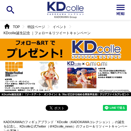
search
home
chevron_right
chevron_right
chevron_right
TOP
特設ページ
イベント
KDcolle誕生記念 ｜フォロー＆リツイートキャンペーン
KADOKAWAのフィギュアブランド「KDcolle（KADOKAWAコレクション）」の誕生
を記念し、KDcolle公式Twitter（＠KDcolle_news）のフォロー＆リツィートキャンペー
ンを実施！