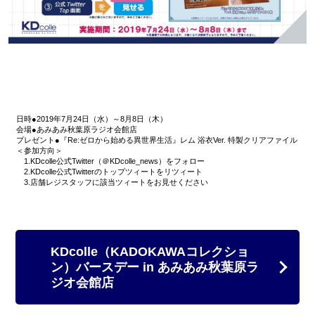
日時●2019年7月24日（水）～8月8日（木）
会場●あみあみ秋葉原ラジオ会館店
プレゼント●『Re:ゼロから始める異世界生活』レム 浴衣Ver. 特製クリアファイル
＜参加方向＞
1.KDcolle公式Twitter（＠KDcolle_news）をフォロー
2.KDcolle公式Twitterのトップツィートをリツィート
3.店舗レジスタッフに該当ツィートをお見せください
KDcolle（KADOKAWAコレクショ
ン）バースデー in あみあみ秋葉原ラ
ジオ会館店