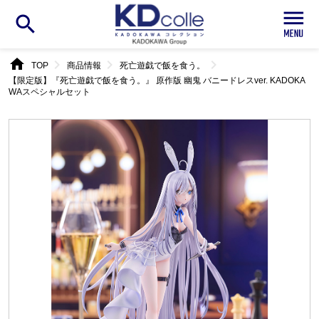
search
home
chevron_right
chevron_right
chevron_right
TOP
商品情報
死亡遊戯で飯を食う。
【限定版】『死亡遊戯で飯を食う。』 原作版 幽鬼 バニードレスver. KADOKA
WAスペシャルセット