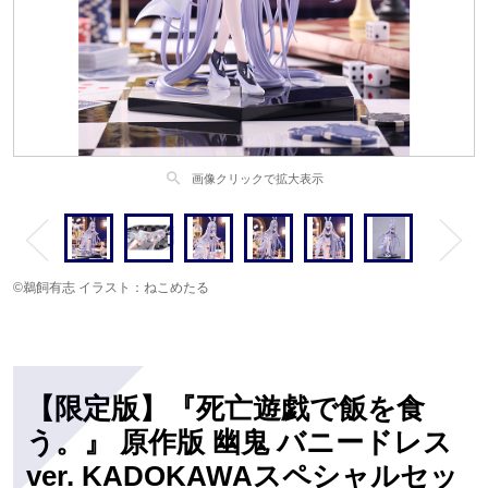
search
画像クリックで拡大表示
©鵜飼有志 イラスト：ねこめたる
【限定版】『死亡遊戯で飯を食
う。』 原作版 幽鬼 バニードレス
ver. KADOKAWAスペシャルセッ