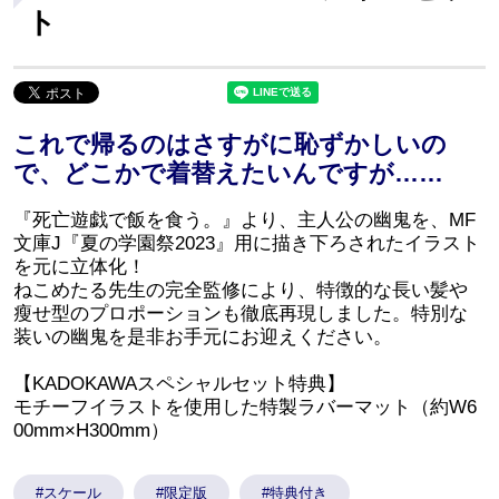
ト
これで帰るのはさすがに恥ずかしいの
で、どこかで着替えたいんですが……
『死亡遊戯で飯を食う。』より、主人公の幽鬼を、MF
文庫J『夏の学園祭2023』用に描き下ろされたイラスト
を元に立体化！
ねこめたる先生の完全監修により、特徴的な長い髪や
瘦せ型のプロポーションも徹底再現しました。特別な
装いの幽鬼を是非お手元にお迎えください。
【KADOKAWAスペシャルセット特典】
モチーフイラストを使用した特製ラバーマット（約W6
00mm×H300mm）
#スケール
#限定版
#特典付き