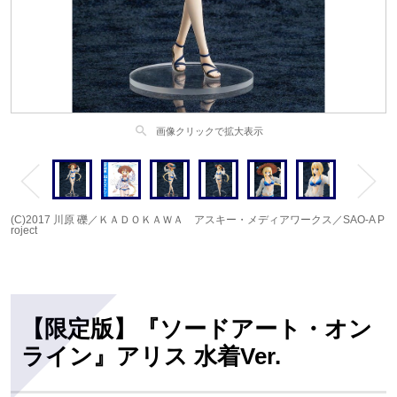
search
画像クリックで拡大表示
(C)2017 川原 礫／ＫＡＤＯＫＡＷＡ アスキー・メディアワークス／SAO-A P
roject
【限定版】『ソードアート・オン
ライン』アリス 水着Ver.