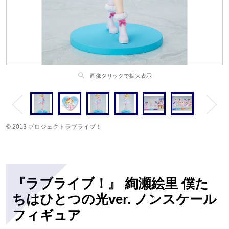
search
画像クリックで拡大表示
© 2013 プロジェクトラブライブ！
『ラブライブ！』 絢瀬絵里 僕た
ちはひとつの光ver. ノンスケール
フィギュア