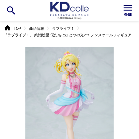
search
home
chevron_right
chevron_right
chevron_right
TOP
商品情報
ラブライブ！
『ラブライブ！』 絢瀬絵里 僕たちはひとつの光ver. ノンスケールフィギュア