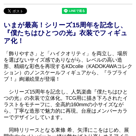
いまが最高！シリーズ15周年を記念し、
『僕たちはひとつの光』衣装でフィギュ
ア化！
「飾りやすさ」と「ハイクオリティ」を両立し、場所
を選ばないサイズ感でありながら、レベルの高い造
形、精細な彩色を再現するKDcolle（KADOKAWAコレク
ション）のノンスケールフィギュアから、『ラブライ
ブ！』絢瀬絵里が登場！
シリーズ15周年を記念し、人気楽曲『僕たちはひと
つの光』の衣装で立体化。TCG用に描き下ろされたイ
ラストをモチーフに、全高約160mmの小サイズなが
ら、丁寧な造形で魅力的に再現。台座はメンバーカラ
ーでデザインしています。
同時リリースとなる東條 希、矢澤にこをはじめ、展