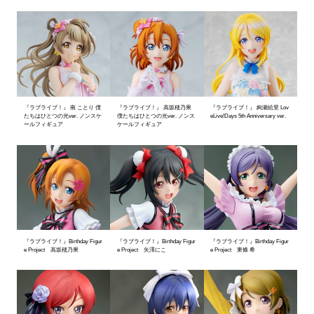
『ラブライブ！』 南 ことり 僕
『ラブライブ！』 高坂穂乃果
『ラブライブ！』 絢瀬絵里 Lov
たちはひとつの光ver. ノンスケ
僕たちはひとつの光ver. ノンス
eLive!Days 5th Anniversary ver.
ールフィギュア
ケールフィギュア
『ラブライブ！』Birthday Figur
『ラブライブ！』Birthday Figur
『ラブライブ！』Birthday Figur
e Project 高坂穂乃果
e Project 矢澤にこ
e Project 東條 希