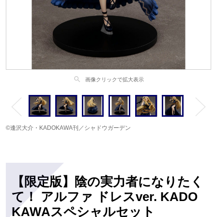
search
画像クリックで拡大表示
©逢沢大介・KADOKAWA刊／シャドウガーデン
【限定版】陰の実力者になりたく
て！ アルファ ドレスver. KADO
KAWAスペシャルセット