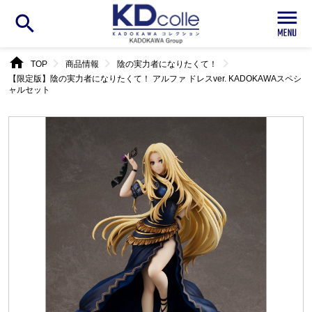
search
home
chevron_right
chevron_right
chevron_right
TOP
商品情報
陰の実力者になりたくて！
【限定版】陰の実力者になりたくて！ アルファ ドレスver. KADOKAWAスペシ
ャルセット