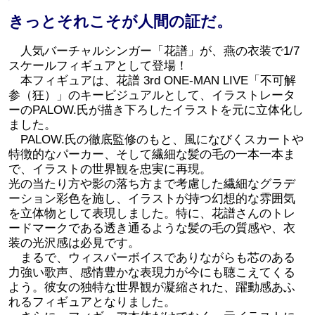
きっとそれこそが人間の証だ。
人気バーチャルシンガー「花譜」が、燕の衣装で1/7
スケールフィギュアとして登場！
本フィギュアは、花譜 3rd ONE-MAN LIVE「不可解
参（狂）」のキービジュアルとして、イラストレータ
ーのPALOW.氏が描き下ろしたイラストを元に立体化し
ました。
PALOW.氏の徹底監修のもと、風になびくスカートや
特徴的なパーカー、そして繊細な髪の毛の一本一本ま
で、イラストの世界観を忠実に再現。
光の当たり方や影の落ち方まで考慮した繊細なグラデ
ーション彩色を施し、イラストが持つ幻想的な雰囲気
を立体物として表現しました。特に、花譜さんのトレ
ードマークである透き通るような髪の毛の質感や、衣
装の光沢感は必見です。
まるで、ウィスパーボイスでありながらも芯のある
力強い歌声、感情豊かな表現力が今にも聴こえてくる
よう。彼女の独特な世界観が凝縮された、躍動感あふ
れるフィギュアとなりました。