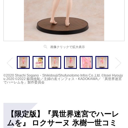
search
画像クリックで拡大表示
©2020 Shachi Sogano・Shikidouji/Shufunotomo Infos Co.,Ltd. ©Issei Hyoujy
u 2020 ©2022 蘇我捨恥／主婦の友インフォス・KADOKAWA／「異世界迷宮
でハーレムを」製作委員会
【限定版】『異世界迷宮でハーレ
ムを』 ロクサーヌ 氷樹一世コミ