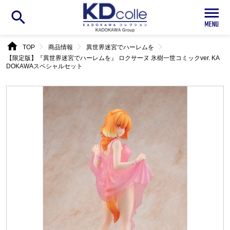
search
home
chevron_right
chevron_right
chevron_right
TOP
商品情報
異世界迷宮でハーレムを
【限定版】『異世界迷宮でハーレムを』 ロクサーヌ 氷樹一世コミックver. KA
DOKAWAスペシャルセット