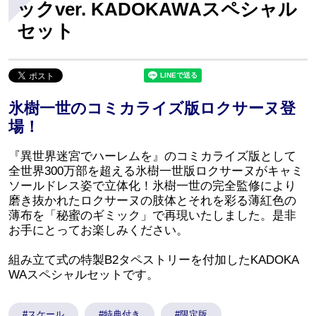
ックver. KADOKAWAスペシャル
セット
氷樹一世のコミカライズ版ロクサーヌ登
場！
『異世界迷宮でハーレムを』のコミカライズ版として
全世界300万部を超える氷樹一世版ロクサーヌがキャミ
ソールドレス姿で立体化！氷樹一世の完全監修により
磨き抜かれたロクサーヌの肢体とそれを彩る薄紅色の
薄布を「秘蜜のギミック」で再現いたしました。是非
お手にとってお楽しみください。
組み立て式の特製B2タペストリーを付加したKADOKA
WAスペシャルセットです。
#スケール
#特典付き
#限定版