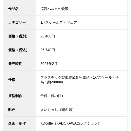
作品名
涼宮ハルヒの憂鬱
カテゴリー
1/7スケールフィギュア
価格（税別）
23,400円
価格（税込）
25,740円
発売時期
2027年2月
プラスチック製塗装済み完成品・1/7スケール・全
仕様
高：約200mm
原型制作
千鶴（鶴の館）
彩色
まいもっち（鶴の館）
企画・制作
KDcolle（KADOKAWAコレクション）