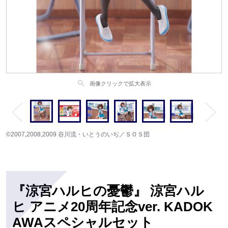
search
画像クリックで拡大表示
©2007,2008,2009 谷川流・いとうのいぢ／ＳＯＳ団
『涼宮ハルヒの憂鬱』 涼宮ハル
ヒ アニメ20周年記念ver. KADOK
AWAスペシャルセット