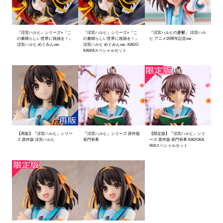
『涼宮ハルヒ』シリーズ×『こ
『涼宮ハルヒ』シリーズ×『こ
『涼宮ハルヒの憂鬱』 涼宮ハル
の素晴らしい世界に祝福を！』
の素晴らしい世界に祝福を！』
ヒ アニメ20周年記念ver.
涼宮ハルヒ めぐみんver.
涼宮ハルヒ めぐみんver. KADO
KAWAスペシャルセット
【再販】『涼宮ハルヒ』シリー
『涼宮ハルヒ』シリーズ 原作版
【限定版】『涼宮ハルヒ』シリ
ズ 原作版 涼宮ハルヒ
長門有希
ーズ 原作版 長門有希 KADOKA
WAスペシャルセット