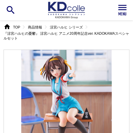
search
home
chevron_right
chevron_right
chevron_right
TOP
商品情報
涼宮ハルヒ シリーズ
『涼宮ハルヒの憂鬱』 涼宮ハルヒ アニメ20周年記念ver. KADOKAWAスペシャ
ルセット