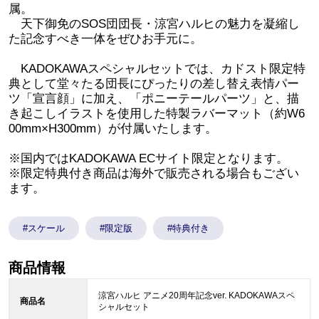
属。
天下御免のSOS団団長・涼宮ハルヒの魅力を凝縮し
た記念すべき一体をぜひお手元に。
KADOKAWAスペシャルセットでは、カドスト限定特
典として堂々たる団長にぴったりの差し替え表情パー
ツ「宣言顔」に加え、「ポニーテールパーツ」と、描
き起こしイラストを使用した特製ラバーマット（約W6
00mm×H300mm）が付属いたします。
※国内ではKADOKAWA ECサイト限定となります。
※限定特典付き商品は海外で販売される場合もござい
ます。
#スケール
#限定版
#特典付き
商品情報
涼宮ハルヒ アニメ20周年記念ver. KADOKAWAスペ
商品名
シャルセット