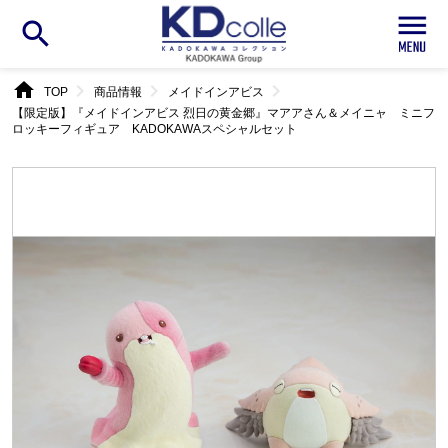
search
home
chevron_right
chevron_right
chevron_right
TOP
商品情報
メイドインアビス
【限定版】『メイドインアビス 烈日の黄金郷』マアアさん＆メイニャ ミニフ
ロッキーフィギュア KADOKAWAスペシャルセット