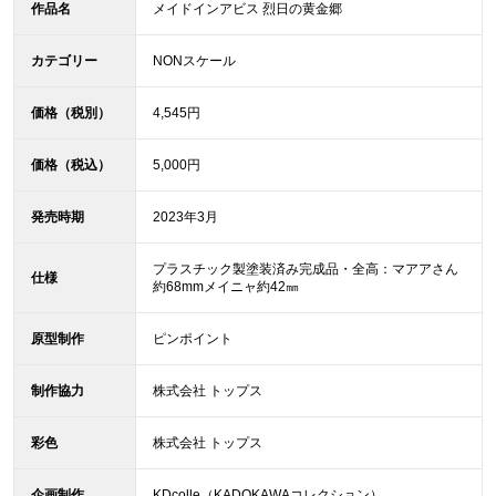
作品名
メイドインアビス 烈日の黄金郷
カテゴリー
NONスケール
価格（税別）
4,545円
価格（税込）
5,000円
発売時期
2023年3月
プラスチック製塗装済み完成品・全高：マアアさん
仕様
約68mmメイニャ約42㎜
原型制作
ピンポイント
制作協力
株式会社 トップス
彩色
株式会社 トップス
企画制作
KDcolle（KADOKAWAコレクション）