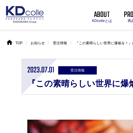
ABOUT
PR
KDcolleとは
商
home
chevron_right
chevron_right
chevron_right
TOP
お知らせ
受注情報
『この素晴らしい世界に爆焔を！』め
2023.07.01
受注情報
『この素晴らしい世界に爆焔