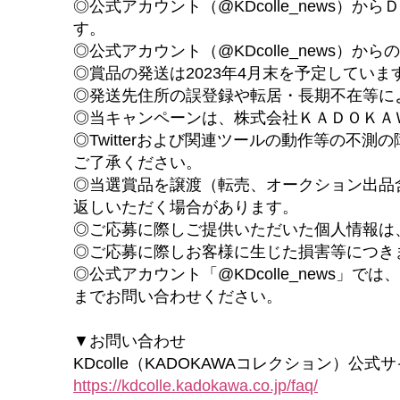
◎公式アカウント（@KDcolle_news
す。
◎公式アカウント（@KDcolle_news）
◎賞品の発送は2023年4月末を予定してい
◎発送先住所の誤登録や転居・長期不在等に
◎当キャンペーンは、株式会社ＫＡＤＯＫＡＷＡ
◎Twitterおよび関連ツールの動作等の
ご了承ください。
◎当選賞品を譲渡（転売、オークション出品
返しいただく場合があります。
◎ご応募に際しご提供いただいた個人情報は
◎ご応募に際しお客様に生じた損害等につき
◎公式アカウント「@KDcolle_news
までお問い合わせください。
▼お問い合わせ
KDcolle（KADOKAWAコレクション）公式
https://kdcolle.kadokawa.co.jp/faq/