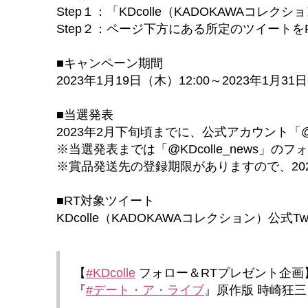
Step１：「KDcolle（KADOKAWAコレクシ
Step２：ページ下方にある所定のツイート
■キャンペーン期間
2023年1月19日（木）12:00～2023年1月31
■当選発表
2023年2月下旬頃までに、公式アカウント「@
※当選発表までは「@KDcolle_news」
※賞品発送先の登録期限がありますので、202
■RT対象ツイート
KDcolle（KADOKAWAコレクション）公式
【
#KDcolle
フォロー＆RTプレゼント企画
『
#デート・ア・ライブ
』原作版 時崎狂三