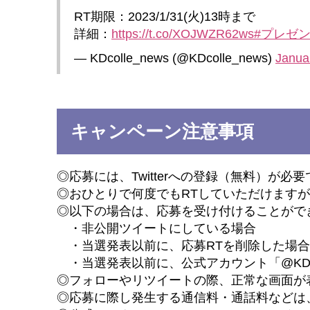
RT期限：2023/1/31(火)13時まで
詳細：
https://t.co/XOJWZR62ws
#プレゼ
— KDcolle_news (@KDcolle_news)
Janua
キャンペーン注意事項
◎応募には、Twitterへの登録（無料）が必
◎おひとりで何度でもRTしていただけます
◎以下の場合は、応募を受け付けることがで
・非公開ツイートにしている場合
・当選発表以前に、応募RTを削除した場合
・当選発表以前に、公式アカウント「@KDco
◎フォローやリツイートの際、正常な画面が表
◎応募に際し発生する通信料・通話料などは